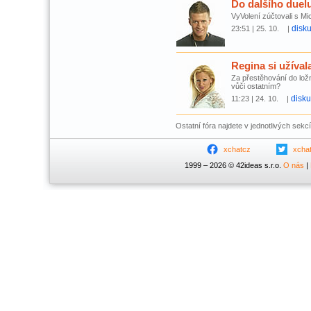
Do dalšího duelu
VyVolení zúčtovali s M
disk
23:51 | 25. 10. |
Regina si užíval
Za přestěhování do ložn
vůči ostatním?
disk
11:23 | 24. 10. |
Ostatní fóra najdete v jednotlivých sekc
xchatcz
xcha
1999 – 2026 © 42ideas s.r.o.
O nás
|