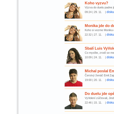
Koho vyzvu?
Výzva do duelu padne j
disk
09:24 | 29. 11. |
Monika jde do d
Koho si vezme Monika 
disk
22:32 | 27. 11. |
Sbalí Luis VyVo
Co myslíte, zrodí se me
disk
10:09 | 24. 11. |
Michal poslal E
Čerstvý ženáč Emil Zaja
disk
19:00 | 20. 11. |
Do duelu jde opě
VyVolení zúčtovali, Jin
disk
22:46 | 15. 11. |