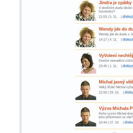
Jindra je zpátky 
V dnešním duelu diváci 
housenku?
disku
21:53 | 5. 11. |
Wendy jde do du
Wendy jde do duelu s Ji
disku
14:17 | 4. 11. |
VyVolení nechtěj
Dnešní netradiční zúčto
disku
23:45 | 1. 11. |
Michal jasný vít
Velký fičák! Michal vyřa
disk
21:50 | 29. 10. |
Výzva Michala Pr
Koho vyzve Michal dnes
jeho přítomnost ve vile
disk
10:44 | 27. 10. |