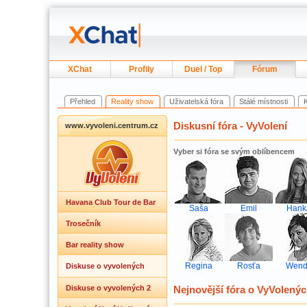
XChat
Profily
Duel / Top
Fórum
Přehled
Reality show
Uživatelská fóra
Stálé místnosti
Diskusní fóra - VyVolení
www.vyvoleni.centrum.cz
Vyber si fóra se svým oblíbencem
Havana Club Tour de Bar
Saša
Emil
Hank
Trosečník
Bar reality show
Regina
Rosťa
Wend
Diskuse o vyvolených
Diskuse o vyvolených 2
Nejnovější fóra o VyVolený