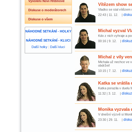
Vyvolení Noví Hrdinové
Vítězem show se
Vladko se stal vítězem 
Diskuse o moderátorech
disk
22:43 | 11. 12. |
Diskuse o všem
Michal vyzval V
NÁHODNÉ SETKÁNÍ - HOLKY
Kdo z nich vyhraje a po
NÁHODNÉ SETKÁNÍ - KLUCI
disku
00:16 | 9. 12. |
Další holky
|
Další kluci
Michal z vily ven
Michala už nechce ve vi
obdržet!
disku
10:15 | 7. 12. |
Katka se vrátila 
Katka porazila v duelu M
disku
11:32 | 3. 12. |
Monika vyzvala 
V dnešní výzvě si Moni
disk
23:30 | 29. 11. |