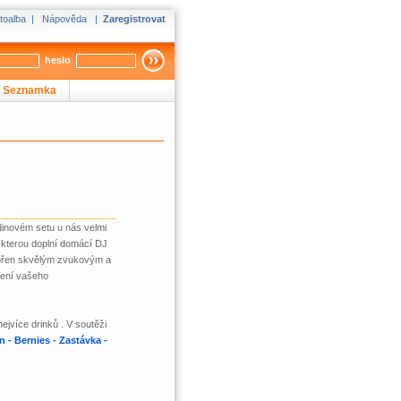
toalba
|
Nápověda
|
Zaregistrovat
heslo
Seznamka
inovém setu u nás velmi
 kterou doplní domácí DJ
pořen skvělým zvukovým a
ření vašeho
jvíce drinků . V soutěži
 - Bernies - Zastávka -