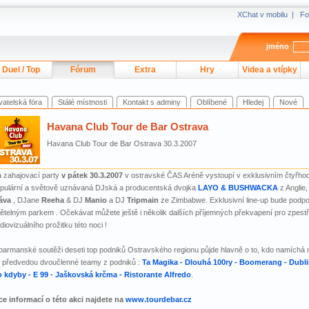
XChat v mobilu
|
Fo
jméno
Duel / Top
Fórum
Extra
Hry
Videa a vtípky
vatelská fóra
Stálé místnosti
Kontakt s adminy
Oblíbené
Hledej
Nové
Havana Club Tour de Bar Ostrava
Havana Club Tour de Bar Ostrava 30.3.2007
 zahajovací party
v pátek 30.3.2007
v ostravské ČAS Aréně vystoupí v exklusivním čtyřhod
pulární a světově uznávaná DJská a producentská dvojka
LAYO & BUSHWACKA
z Anglie,
áva
, DJane
Reeha
& DJ
Manio
a DJ
Tripmain
ze Zimbabwe. Exklusivní line-up bude pod
ětelným parkem . Očekávat můžete ještě i několik dalších příjemných překvapení pro zpest
diovizuálního prožitku této noci !
barmanské soutěži deseti top podniků Ostravského regionu půjde hlavně o to, kdo namíchá ne
 předvedou dvoučlenné teamy z podniků :
Ta Magika - Dlouhá 100ry - Boomerang - Dublin
 kdyby - E 99 - Jaškovská krčma - Ristorante Alfredo
.
ce informací o této akci najdete na
www.tourdebar.cz