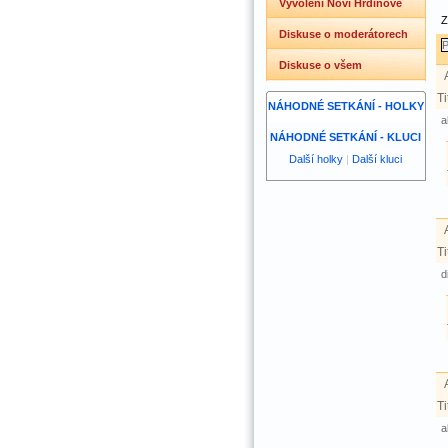
Vyvolení Noví Hrdinové
Z
Diskuse o moderátorech
Diskuse o všem
Ti
NÁHODNÉ SETKÁNÍ - HOLKY
a
NÁHODNÉ SETKÁNÍ - KLUCI
Další holky
|
Další kluci
Ti
d
Ti
a