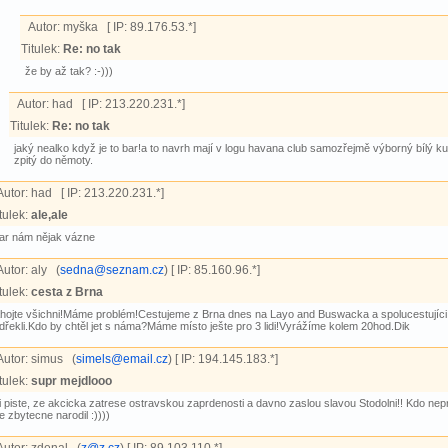
Autor:
myška [ IP: 89.176.53.*]
Titulek:
Re: no tak
že by až tak? :-)))
Autor:
had [ IP: 213.220.231.*]
Titulek:
Re: no tak
jaký nealko když je to bar!a to navrh mají v logu havana club samozřejmě výborný bílý 
zpitý do němoty.
Autor:
had [ IP: 213.220.231.*]
tulek:
ale,ale
ar nám nějak vázne
Autor:
aly (
sedna@seznam.cz
) [ IP: 85.160.96.*]
tulek:
cesta z Brna
hojte všichni!Máme problém!Cestujeme z Brna dnes na Layo and Buswacka a spolucestujíci
dřekli.Kdo by chtěl jet s náma?Máme místo ješte pro 3 lidi!Vyrážíme kolem 20hod.Dik
Autor:
simus (
simels@email.cz
) [ IP: 194.145.183.*]
tulek:
supr mejdlooo
i piste, ze akcicka zatrese ostravskou zaprdenosti a davno zaslou slavou Stodolni!! Kdo nepri
e zbytecne narodil :))))