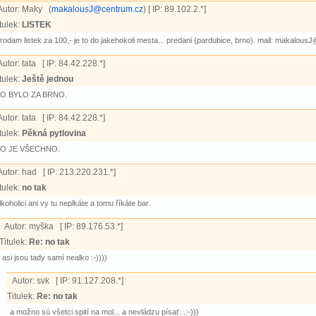
Autor:
Maky (
makalousJ@centrum.cz
) [ IP: 89.102.2.*]
tulek:
LISTEK
rodam listek za 100,- je to do jakehokoli mesta... predani (pardubice, brno). mail: makalou
Autor:
tata [ IP: 84.42.228.*]
tulek:
Ještě jednou
O BYLO ZA BRNO.
Autor:
tata [ IP: 84.42.228.*]
tulek:
Pěkná pytlovina
O JE VŠECHNO.
Autor:
had [ IP: 213.220.231.*]
tulek:
no tak
lkoholici ani vy tu neplkáte a tomu říkáte bar.
Autor:
myška [ IP: 89.176.53.*]
Titulek:
Re: no tak
asi jsou tady samí nealko :-))))
Autor:
svk [ IP: 91.127.208.*]
Titulek:
Re: no tak
a možno sú všetci spití na mol... a nevládzu písať...:-)))