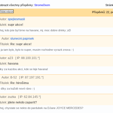
obrazit všechny příspěvky:
Stromečkem
Strán
Příspěvků: 22, p
Autor:
spejlesmasli
tulek:
supr akce!
hoj, kdo jste byl brne na havane, mj. moc dobre drinky ;oD
Autor:
slunecni.paprsek
Titulek:
Re: supr akce!
ja tam bylo, bylo to super, musim rozhodne vyrazit znova :-)
Autor:
a23 [ IP: 88.100.101.*]
tulek:
havana
iky za kazdou akci, kde se leje havana!
Autor:
B-52 [ IP: 87.197.191.*]
Titulek:
Re: hirošima
díky za každé nové ráno :-)
Autor:
zuzka [ IP: 62.84.145.*]
tulek:
jdete nekdo zaparit?
hoj, chystate se nekto do pardubek na DJane JOYCE MERCEDES?