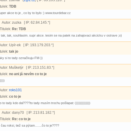
Autor:
zdenal (
z@z.cz
) [ IP: 89.103.110.*]
tulek:
TDB
uper akce to je , co by to bylo :) www.tourdebar.cz
Autor:
zuzka [ IP: 62.84.145.*]
Titulek:
Re: TDB
tak, tak, souhlasim. supr akce. tesim se na patek na zahajovaci akcicku v ostrave ;o)
Autor:
Upír-ek [ IP: 193.179.203.*]
tulek:
tak jo
aky si to tady označkuju-FM-))
Autor:
Mušketýr [ IP: 213.151.83.*]
tulek:
no ani já nevím co to je
-))))
Autor:
roks101
tulek:
co to je
o to tady kdo dal????to tady musím trochu pošlapat:-)))))))))))))
Autor:
dany70 [ IP: 213.81.182.*]
Titulek:
Re: co to je
čau roksi, tiež sa pýtam........čo to je????