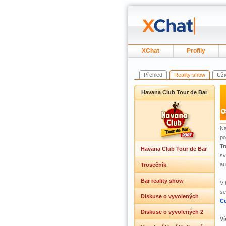
XChat
Profily
Přehled
Reality show
Uži
Havana Club Tour de Bar
Na
po
Tr
Havana Club Tour de Bar
sv
au
Trosečník
Bar reality show
V 
se
Diskuse o vyvolených
Co
Diskuse o vyvolených 2
Ví